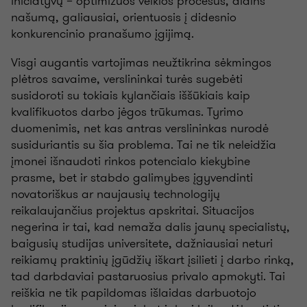
iniciatyvų – optimizuos veiklos procesus, didins
našumą, galiausiai, orientuosis į didesnio
konkurencinio pranašumo įgijimą.
Visgi augantis vartojimas neužtikrina sėkmingos
plėtros savaime, verslininkai turės sugebėti
susidoroti su tokiais kylančiais iššūkiais kaip
kvalifikuotos darbo jėgos trūkumas. Tyrimo
duomenimis, net kas antras verslininkas nurodė
susiduriantis su šia problema. Tai ne tik neleidžia
įmonei išnaudoti rinkos potencialo kiekybine
prasme, bet ir stabdo galimybes įgyvendinti
novatoriškus ar naujausių technologijų
reikalaujančius projektus apskritai. Situacijos
negerina ir tai, kad nemaža dalis jaunų specialistų,
baigusių studijas universitete, dažniausiai neturi
reikiamų praktinių įgūdžių iškart įsilieti į darbo rinką,
tad darbdaviai pastaruosius privalo apmokyti. Tai
reiškia ne tik papildomas išlaidas darbuotojo