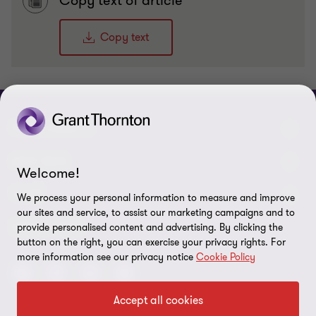
Copy text of article
Copy text
PRISIJUNKITE
Pažinkite mūsų darbuotojus
APIE MUS
Welcome!
Susisiekite su mumis
Apie mus
TEISĖ
We process your personal information to measure and improve
our sites and service, to assist our marketing campaigns and to
Grant Thornton Baltic Latvijoje
Karjera
Privatumo politika
SEKITE MUS:
provide personalised content and advertising. By clicking the
button on the right, you can exercise your privacy rights. For
Grant Thornton Baltic Estijoje
Pranešimai žiniasklaidai
Teisinės sąlygos
more information see our privacy notice
Cookie Policy
Global reach
Socialinė atsakomybė
Svetainės struktūra
Accept all cookies
Naujienlaiškis
Slapukų nuostatos