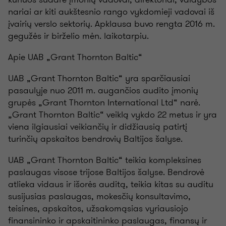
nariai ar kiti aukštesnio rango vykdomieji vadovai iš
įvairių verslo sektorių. Apklausa buvo rengta 2016 m.
gegužės ir birželio mėn. laikotarpiu.
Apie UAB „Grant Thornton Baltic“
UAB „Grant Thornton Baltic“ yra sparčiausiai
pasaulyje nuo 2011 m. augančios audito įmonių
grupės „Grant Thornton International Ltd“ narė.
„Grant Thornton Baltic“ veiklą vykdo 22 metus ir yra
viena ilgiausiai veikiančių ir didžiausią patirtį
turinčių apskaitos bendrovių Baltijos šalyse.
UAB „Grant Thornton Baltic“ teikia kompleksines
paslaugas visose trijose Baltijos šalyse. Bendrovė
atlieka vidaus ir išorės auditą, teikia kitas su auditu
susijusias paslaugas, mokesčių konsultavimo,
teisines, apskaitos, užsakomąsias vyriausiojo
finansininko ir apskaitininko paslaugas, finansų ir