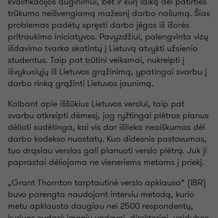
kvalifikacijos auginimui, bet ir kurį laiką dėl patirties
trūkumo neišvengiamą mažesnį darbo našumą. Šias
problemas padėtų spręsti darbo jėgos iš išorės
pritraukimo iniciatyvos. Pavyzdžiui, palengvinta vizų
išdavimo tvarka skatintų į Lietuvą atvykti užsienio
studentus. Taip pat būtini veiksmai, nukreipti į
išvykusiųjų iš Lietuvos grąžinimą, ypatingai svarbu į
darbo rinką grąžinti Lietuvos jaunimą.
Kalbant apie iššūkius Lietuvos verslui, taip pat
svarbu atkreipti dėmesį, jog ryžtingai plėtros planus
dėlioti sudėtinga, kai vis dar išlieka neaiškumas dėl
darbo kodekso nuostatų. Kuo didesnis pastovumas,
tuo drąsiau verslas gali planuoti verslo plėtrą. Juk ji
paprastai dėliojama ne vieneriems metams į priekį.
„Grant Thornton tarptautinė verslo apklausa“ (IBR)
buvo parengta naudojant interviu metodą, kurio
metu apklausta daugiau nei 2500 respondentų,
kuriuos sudarė įmonių vadovai, direktoriai, valdybos