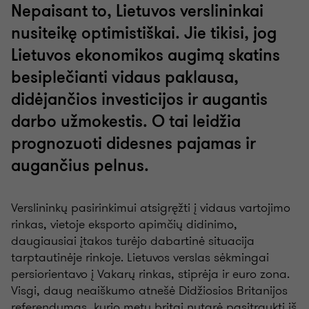
Nepaisant to, Lietuvos verslininkai
nusiteikę optimistiškai. Jie tikisi, jog
Lietuvos ekonomikos augimą skatins
besiplečianti vidaus paklausa,
didėjančios investicijos ir augantis
darbo užmokestis. O tai leidžia
prognozuoti didesnes pajamas ir
augančius pelnus.
Verslininkų pasirinkimui atsigręžti į vidaus vartojimo
rinkas, vietoje eksporto apimčių didinimo,
daugiausiai įtakos turėjo dabartinė situacija
tarptautinėje rinkoje. Lietuvos verslas sėkmingai
persiorientavo į Vakarų rinkas, stiprėja ir euro zona.
Visgi, daug neaiškumo atnešė Didžiosios Britanijos
referendumas, kurio metu britai nutarė pasitraukti iš