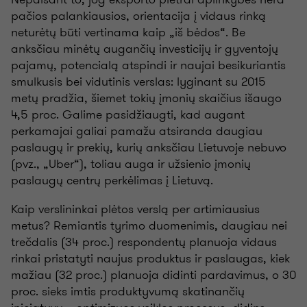
pačios palankiausios, orientacija į vidaus rinką
neturėtų būti vertinama kaip „iš bėdos“. Be
anksčiau minėtų augančių investicijų ir gyventojų
pajamų, potencialą atspindi ir naujai besikuriantis
smulkusis bei vidutinis verslas: lyginant su 2015
metų pradžia, šiemet tokių įmonių skaičius išaugo
4,5 proc. Galime pasidžiaugti, kad augant
perkamajai galiai pamažu atsiranda daugiau
paslaugų ir prekių, kurių anksčiau Lietuvoje nebuvo
(pvz., „Uber“), toliau auga ir užsienio įmonių
paslaugų centrų perkėlimas į Lietuvą.
Kaip verslininkai plėtos verslą per artimiausius
metus? Remiantis tyrimo duomenimis, daugiau nei
trečdalis (34 proc.) respondentų planuoja vidaus
rinkai pristatyti naujus produktus ir paslaugas, kiek
mažiau (32 proc.) planuoja didinti pardavimus, o 30
proc. sieks imtis produktyvumą skatinančių