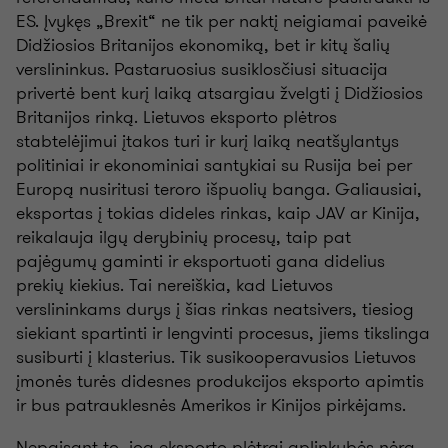
ES. Įvykęs „Brexit“ ne tik per naktį neigiamai paveikė
Didžiosios Britanijos ekonomiką, bet ir kitų šalių
verslininkus. Pastaruosius susiklosčiusi situacija
privertė bent kurį laiką atsargiau žvelgti į Didžiosios
Britanijos rinką. Lietuvos eksporto plėtros
stabtelėjimui įtakos turi ir kurį laiką neatšylantys
politiniai ir ekonominiai santykiai su Rusija bei per
Europą nusiritusi teroro išpuolių banga. Galiausiai,
eksportas į tokias dideles rinkas, kaip JAV ar Kinija,
reikalauja ilgų derybinių procesų, taip pat
pajėgumų gaminti ir eksportuoti gana didelius
prekių kiekius. Tai nereiškia, kad Lietuvos
verslininkams durys į šias rinkas neatsivers, tiesiog
siekiant spartinti ir lengvinti procesus, jiems tikslinga
susiburti į klasterius. Tik susikooperavusios Lietuvos
įmonės turės didesnes produkcijos eksporto apimtis
ir bus patrauklesnės Amerikos ir Kinijos pirkėjams.
Nepaisant to, jog eksporto plėtrai aplinkybės nėra