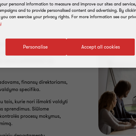
our personal information to measure and improve our sites and service, 
mpaigns and to provide personalised content and advertising. By clicki
, you can exercise your privacy rights. For more information see our priv
y
ę kompetenciją ir
Personalise
Accept all cookies
kolegomis iš viso
i savo patirtimi su
dovams, finansų direktoriams,
 valdymo specifika.
u tais, kurie nori išmokti valdyti
nius sprendimus. Siūlome
 kontrolės procesų mokymus,
ėmimą.
įvairių departamentų