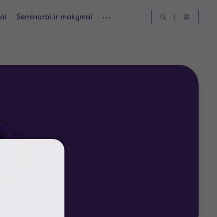
ai
Seminarai ir mokymai