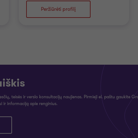
Peržiūrėti profilį
iškis
ių, teisės ir verslo konsultacijų naujienas. Pirmieji el. paštu gaukite G
i ir informaciją apie renginius.