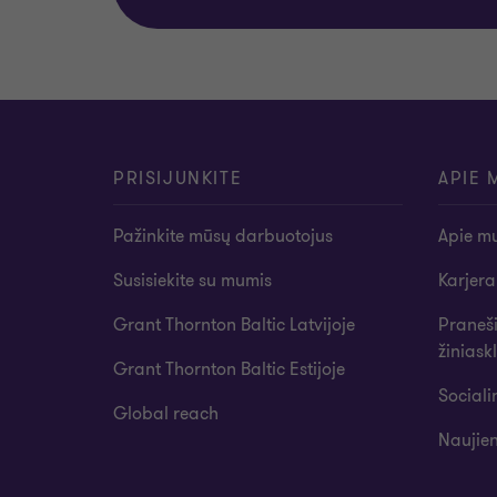
PRISIJUNKITE
APIE 
Pažinkite mūsų darbuotojus
Apie m
Susisiekite su mumis
Karjera
Grant Thornton Baltic Latvijoje
Praneš
žiniask
Grant Thornton Baltic Estijoje
Social
Global reach
Naujien