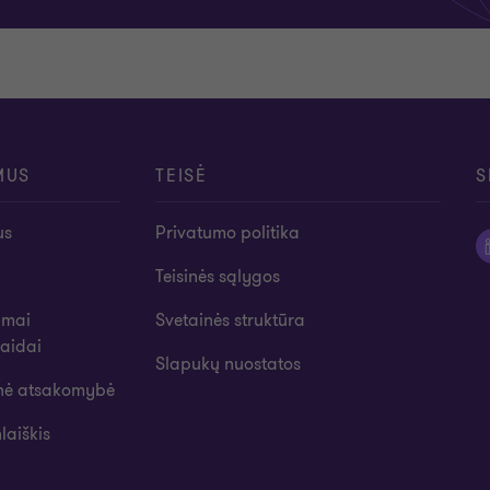
MUS
TEISĖ
S
us
Privatumo politika
Teisinės sąlygos
imai
Svetainės struktūra
laidai
Slapukų nuostatos
inė atsakomybė
laiškis