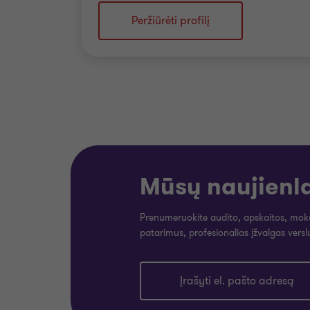
Peržiūrėti profilį
Mūsų naujienla
Prenumeruokite audito, apskaitos, mokesč
patarimus, profesionalias įžvalgas verslu
Įrašyti el. pašto adresą