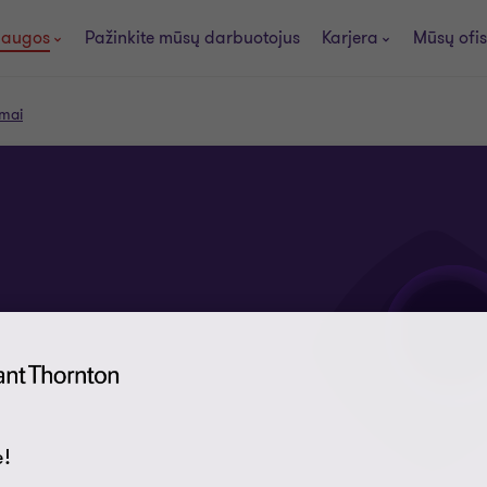
laugos
Pažinkite mūsų darbuotojus
Karjera
Mūsų ofis
mai
!