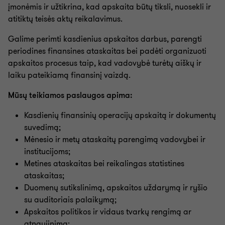
Vyriausiojo finansininko paslauga
įmonėmis ir užtikrina, kad apskaita būtų tiksli, nuosekli ir
atitiktų teisės aktų reikalavimus.
Galime perimti kasdienius apskaitos darbus, parengti
periodines finansines ataskaitas bei padėti organizuoti
apskaitos procesus taip, kad vadovybė turėtų aiškų ir
laiku pateikiamą finansinį vaizdą.
Mūsų teikiamos paslaugos apima:
Kasdienių finansinių operacijų apskaitą ir dokumentų
suvedimą;
Mėnesio ir metų ataskaitų parengimą vadovybei ir
institucijoms;
Metines ataskaitas bei reikalingas statistines
ataskaitas;
Duomenų sutikslinimą, apskaitos uždarymą ir ryšio
su auditoriais palaikymą;
Apskaitos politikos ir vidaus tvarkų rengimą ar
atnaujinimą;