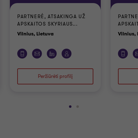
PARTNERĖ, ATSAKINGA UŽ
PARTNE
APSKAITOS SKYRIAUS...
APSKAIT
Biurai
Vilnius, Lietuva
Vilnius,
Peržiūrėti profilį
Eiti
Eiti
į
į
skaidrę
skaidrę
1
2
iš
iš