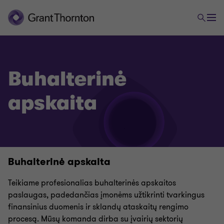
Apskaita
Buhalterinė
apskaita
Finansinių ataskaitų rengimas
Grupės įmonių finansinių ataskaitų konsolidavimas
Buhalterinė apskaita
Buhalterinė apskaita
Teikiame profesionalias buhalterinės apskaitos
Mokesčių apskaita
paslaugas, padedančias įmonėms užtikrinti tvarkingus
finansinius duomenis ir sklandų ataskaitų rengimo
procesą. Mūsų komanda dirba su įvairių sektorių