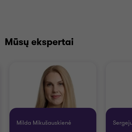
Mūsų ekspertai
Milda Mikušauskienė
Sergej