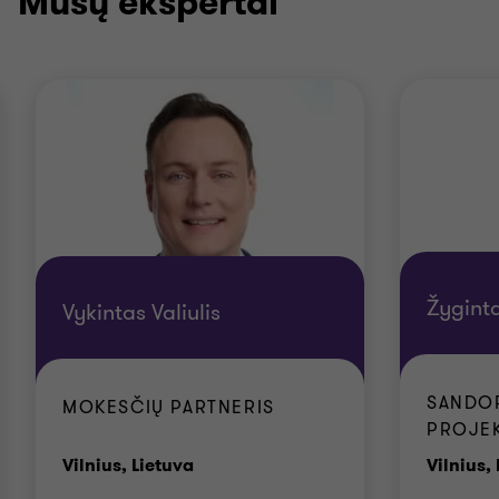
Mūsų ekspertai
Žygint
Vykintas Valiulis
SANDO
MOKESČIŲ PARTNERIS
PROJE
Biurai
Vilnius, Lietuva
Vilnius,