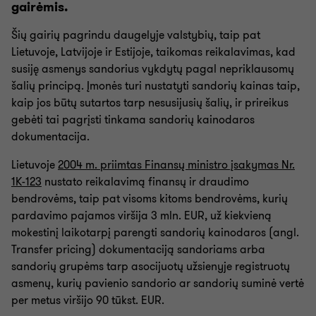
gairėmis.
Pelno mokestis, lengvatų taikymas
Šių gairių pagrindu daugelyje valstybių, taip pat
Lietuvoje, Latvijoje ir Estijoje, taikomas reikalavimas, kad
susiję asmenys sandorius vykdytų pagal nepriklausomų
Išsamus patikrinimas - Due diligence
šalių principą. Įmonės turi nustatyti sandorių kainas taip,
kaip jos būtų sutartos tarp nesusijusių šalių, ir prireikus
Atstovavimas mokestinių patikrinimų bei ginčų metu
gebėti tai pagrįsti tinkama sandorių kainodaros
dokumentacija.
Lietuvoje
2004 m. priimtas Finansų ministro įsakymas Nr.
1K-123
nustato reikalavimą finansų ir draudimo
bendrovėms, taip pat visoms kitoms bendrovėms, kurių
pardavimo pajamos viršija 3 mln. EUR, už kiekvieną
mokestinį laikotarpį parengti sandorių kainodaros (angl.
Transfer pricing) dokumentaciją sandoriams arba
sandorių grupėms tarp asocijuotų užsienyje registruotų
asmenų, kurių pavienio sandorio ar sandorių suminė vertė
per metus viršijo 90 tūkst. EUR.