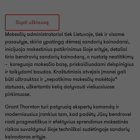
Siųsti užklausą
Mokesčių administratoriai tiek Lietuvoje, tiek ir visame
pasaulyje, skiria ypatingą dėmesį sandorių kainodarai,
inicijuoja mokestinius patikrinimus šioje srityje, detaliai
tiria bendrovių sandorių kainodarą, o nustatę neatitikimų
– koreguoja mokesčio bazę, priskaičiuodami delspinigius
ir taikydami baudas. Kraštutiniais atvejais įmonei gali
būti užtrauktas ir „nepatikimo mokesčių mokėtojo“
statusas, užkertantis kelią dalyvauti viešuosiuose
pirkimuose.
Grant Thornton turi patyrusią ekspertų komandą ir
moderniausius įrankius tam, kad padėtų Jūsų bendrovei
rasti pragmatiškus ir efektyvius sprendimus mokestinės
rizikos suvaldymui šioje techniškai sudėtingoje sandorių
kainodaros srityje.