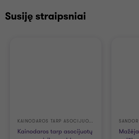
Susiję straipsniai
KAINODAROS TARP ASOCIJUOTŲ ASMENŲ RIZIKOS VALDYMAS 2026 M.
SANDOR
Kainodaros tarp asocijuotų
Mažėja