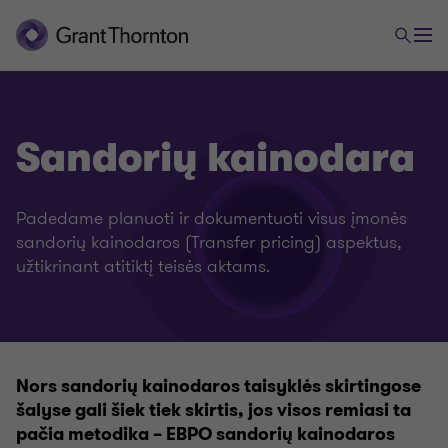
Sandorių kainodara
Padedame planuoti ir dokumentuoti visus įmonės
Mokesčiai
sandorių kainodaros (Transfer pricing) aspektus,
užtikrinant atitiktį teisės aktams.
Tarptautinis apmokestinimas
Sandorių kainodara
Nors sandorių kainodaros taisyklės skirtingose
šalyse gali šiek tiek skirtis, jos visos remiasi ta
Pridėtinės vertės mokestis (PVM)
pačia metodika – EBPO sandorių kainodaros