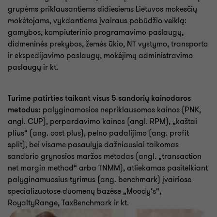
grupėms priklausantiems didiesiems Lietuvos mokesčių
mokėtojams, vykdantiems įvairaus pobūdžio veiklą:
gamybos, kompiuterinio programavimo paslaugų,
didmeninės prekybos, žemės ūkio, NT vystymo, transporto
ir ekspedijavimo paslaugų, mokėjimų administravimo
paslaugų ir kt.
Turime patirties taikant visus 5 sandorių kainodaros
metodus:
palyginamosios nepriklausomos kainos (PNK,
angl. CUP), perpardavimo kainos (angl. RPM), „kaštai
plius“ (ang. cost plus), pelno padalijimo (ang. profit
split), bei visame pasaulyje dažniausiai taikomas
sandorio grynosios maržos metodas (angl. „transaction
net margin method“ arba TNMM), atliekamas pasitelkiant
palyginamuosius tyrimus (ang. benchmark) įvairiose
specializuotose duomenų bazėse „Moody‘s“,
RoyaltyRange, TaxBenchmark ir kt.