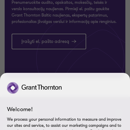
Prenumeruokite audito, apskaitos, mokesčių, teisės ir
verslo konsultacijų naujienas. Pirmieji el. paštu gaukite
Grant Thornton Baltic naujienas, ekspertų patarimus,
profesionalias įžvalgas verslui ir informaciją apie renginius.
Įrašyti el. pašto adresą
Welcome!
PRISIJUNKITE
We process your personal information to measure and improve
our sites and service, to assist our marketing campaigns and to
Pažinkite mūsų darbuotojus
APIE MUS