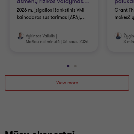
asmenų rizikos valdymas
…
palūkan
2026 m. įsigalios išankstinis VMI
Grant Th
kainodaros susitarimas (APA),
…
mokesčių
Vykintas Valiulis
|
Žygin
Mažiau nei minutė
|
06 saus. 2026
3 min
Eiti
Eiti
į
į
skaidrę
skaidrę
View more
1
2
iš
iš
2
2