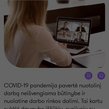
COVID-19 pandemija pavertė nuotolinį
darbą neišvengiama būtinybe ir
nuolatine darbo rinkos dalimi. Tai kartu
sukėlė daugybę iššūkių, susijusių su