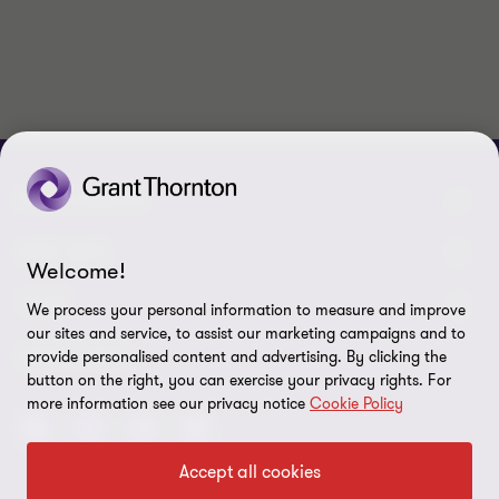
PRISIJUNKITE
Pažinkite mūsų darbuotojus
APIE MUS
Welcome!
Susisiekite su mumis
Apie mus
TEISĖ
We process your personal information to measure and improve
our sites and service, to assist our marketing campaigns and to
Grant Thornton Baltic Latvijoje
Karjera
Privatumo politika
SEKITE MUS:
provide personalised content and advertising. By clicking the
button on the right, you can exercise your privacy rights. For
Grant Thornton Baltic Estijoje
Pranešimai žiniasklaidai
Teisinės sąlygos
more information see our privacy notice
Cookie Policy
Global reach
Socialinė atsakomybė
Svetainės struktūra
Accept all cookies
Naujienlaiškis
Slapukų nuostatos