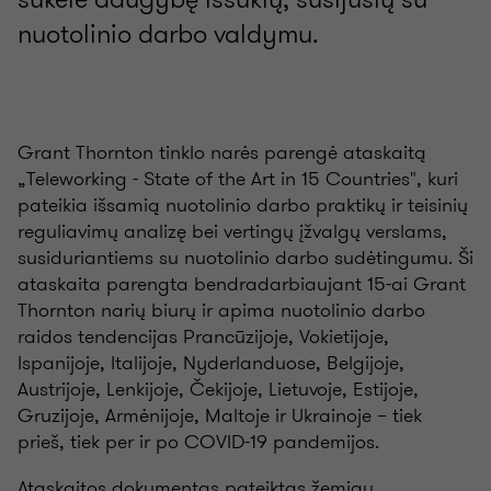
nuotolinio darbo valdymu.
Grant Thornton tinklo narės parengė ataskaitą
„Teleworking - State of the Art in 15 Countries", kuri
pateikia išsamią nuotolinio darbo praktikų ir teisinių
reguliavimų analizę bei vertingų įžvalgų verslams,
susiduriantiems su nuotolinio darbo sudėtingumu. Ši
ataskaita parengta bendradarbiaujant 15-ai Grant
Thornton narių biurų ir apima nuotolinio darbo
raidos tendencijas Prancūzijoje, Vokietijoje,
Ispanijoje, Italijoje, Nyderlanduose, Belgijoje,
Austrijoje, Lenkijoje, Čekijoje, Lietuvoje, Estijoje,
Gruzijoje, Armėnijoje, Maltoje ir Ukrainoje – tiek
prieš, tiek per ir po COVID-19 pandemijos.
Ataskaitos dokumentas pateiktas žemiau.