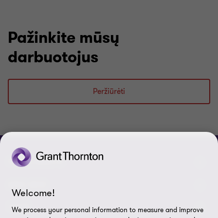
Pažinkite mūsų
darbuotojus
Peržiūrėti
PRISIJUNKITE
Pažinkite mūsų darbuotojus
APIE MUS
Welcome!
Susisiekite su mumis
Apie mus
TEISĖ
We process your personal information to measure and improve