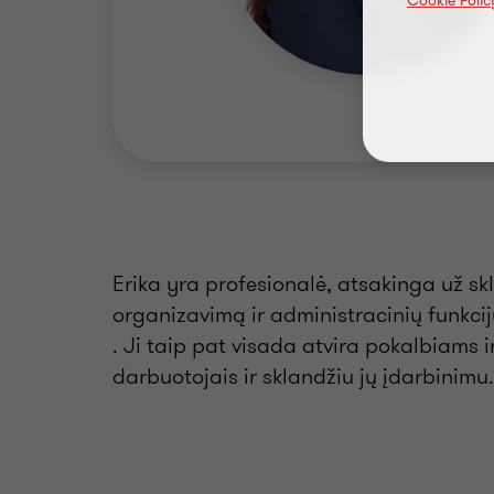
Cookie Polic
Erika yra profesionalė, atsakinga už s
organizavimą ir administracinių funkci
. Ji taip pat visada atvira pokalbiams ir
darbuotojais ir sklandžiu jų įdarbinimu.