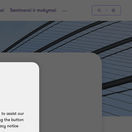
ai
Seminarai ir mokymai
to assist our
ng the button
acy notice
0 672 22621