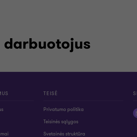
 darbuotojus
MUS
TEISĖ
S
us
Privatumo politika
Teisinės sąlygos
imai
Svetainės struktūra