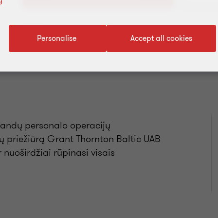
y
Pridėti į adresų knygą
Personalise
Accept all cookies
klandų personalo operacijų
jų priežiūrą Grant Thornton Baltic UAB
 nuoširdžiai rūpinasi visais