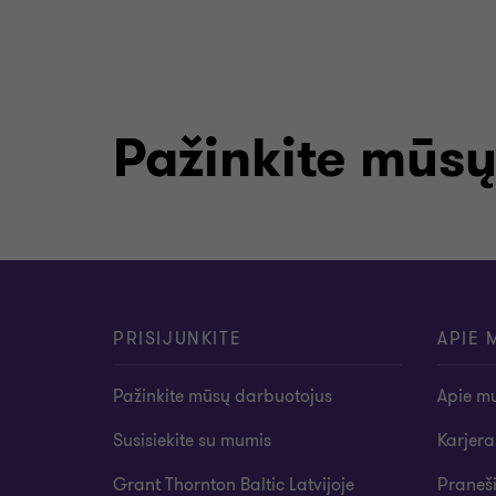
Pažinkite mūsų
PRISIJUNKITE
APIE 
Pažinkite mūsų darbuotojus
Apie m
Susisiekite su mumis
Karjera
Grant Thornton Baltic Latvijoje
Praneš