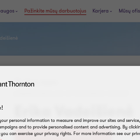
laugos
Pažinkite mūsų darbuotojus
Karjera
Mūsų ofis
deišienė
Vilnius, Lietuva
ADMINISTRACIJOS IR PERSONALO VADOVĖ
Erika Vadeišienė
!
our personal information to measure and improve our sites and service, 
mpaigns and to provide personalised content and advertising. By clicki
, you can exercise your privacy rights. For more information see our priv
+37