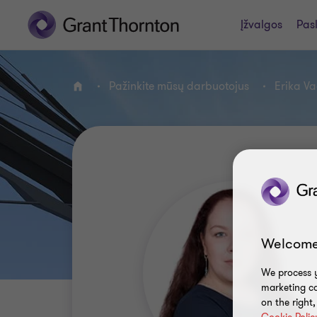
Įžvalgos
Pas
Pažinkite mūsų darbuotojus
Erika Va
PAGRINDINIS PUSLAPIS
Welcome
We process y
marketing ca
on the right