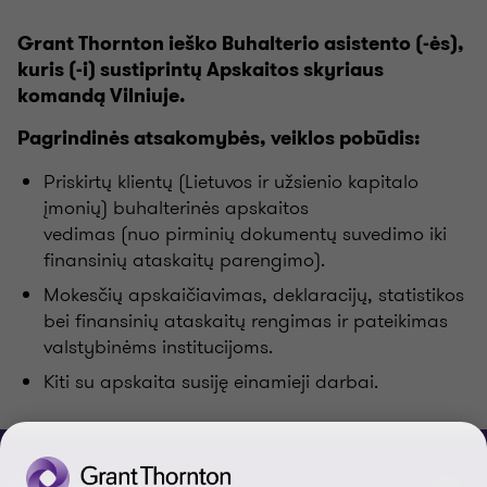
Grant Thornton ieško Buhalterio asistento (-ės),
kuris (-i) sustiprintų Apskaitos skyriaus
komandą Vilniuje.
Pagrindinės atsakomybės, veiklos pobūdis:
Priskirtų klientų (Lietuvos ir užsienio kapitalo
įmonių) buhalterinės apskaitos
vedimas (nuo pirminių dokumentų suvedimo iki
finansinių ataskaitų parengimo).
Mokesčių apskaičiavimas, deklaracijų, statistikos
bei finansinių ataskaitų rengimas ir pateikimas
valstybinėms institucijoms.
Kiti su apskaita susiję einamieji darbai.