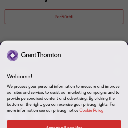
Peržiūrėti
PRISIJUNKITE
Pažinkite mūsų darbuotojus
APIE MUS
Welcome!
Susisiekite su mumis
Apie mus
TEISĖ
We process your personal information to measure and improve
our sites and service, to assist our marketing campaigns and to
Grant Thornton Baltic Latvijoje
Karjera
Privatumo politika
SEKITE MUS:
provide personalised content and advertising. By clicking the
button on the right, you can exercise your privacy rights. For
Grant Thornton Baltic Estijoje
Pranešimai žiniasklaidai
Teisinės sąlygos
more information see our privacy notice
Cookie Policy
Global reach
Socialinė atsakomybė
Svetainės struktūra