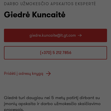
DARBO UŽMOKESČIO APSKAITOS EKSPERTĖ
Giedrė Kuncaitė
(+370) 5 212 7856
Pridėti į adresų knygą
Giedrė turi daugiau nei 5 metų patirtį dirbant su
įmonių apskaita ir darbo užmokesčio skaičiavimo
procesais.