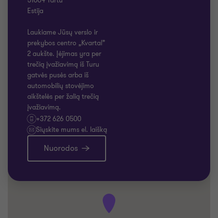
51004 Tartu
Estija
Laukiame Jūsų verslo ir
prekybos centro „Kvartal”
2 aukšte. Įėjimas yra per
trečią įvažiavimą iš Turu
gatvės pusės arba iš
automobilių stovėjimo
aikštelės per žalią trečią
įvažiavimą.
+372 626 0500
Siųskite mums el. laišką
Nuorodos