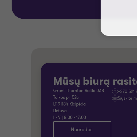
Mūsų biurą rasit
Grant Thornton Baltic UAB
+370 521 
Taikos pr. 52c
Siųskite m
LT-91184 Klaipėda
Lietuva
I - V | 8:00 - 17:00
Nuorodos