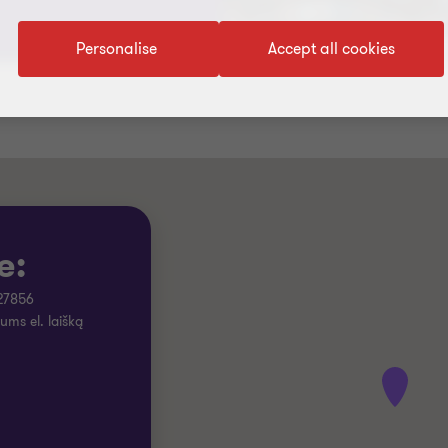
Personalise
Accept all cookies
e:
27856
ums el. laišką