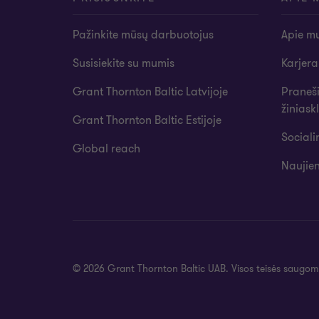
Pažinkite mūsų darbuotojus
Apie m
Susisiekite su mumis
Karjera
Grant Thornton Baltic Latvijoje
Praneš
žiniask
Grant Thornton Baltic Estijoje
Social
Global reach
Naujien
© 2026 Grant Thornton Baltic UAB. Visos teisės saugom