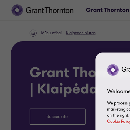
Grant Thornton 
Mūsų ofisai
Klaipėdos biuras
PAGRINDINIS
PUSLAPIS
Grant Thornton
| Klaipėda
Welcome
We process y
marketing ca
on the right
Susisiekite
Cookie Polic