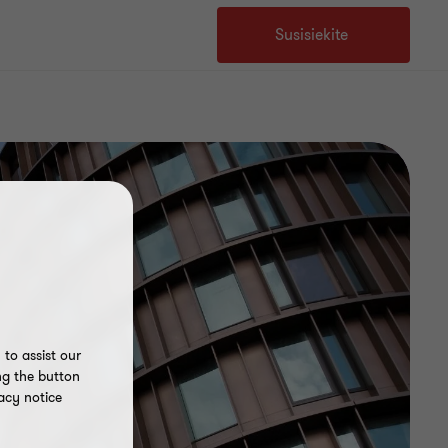
Susisiekite
to assist our
ng the button
acy notice