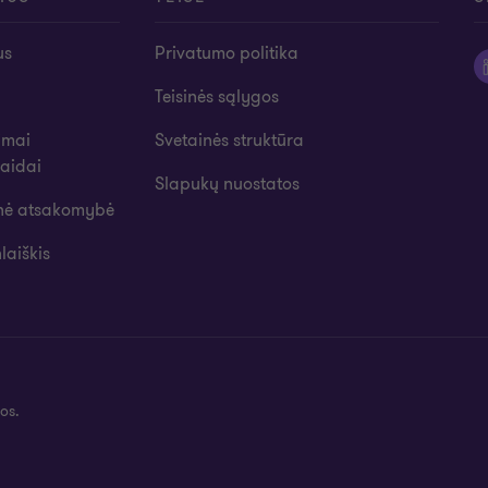
us
Privatumo politika
Teisinės sąlygos
imai
Svetainės struktūra
laidai
Slapukų nuostatos
inė atsakomybė
laiškis
os.